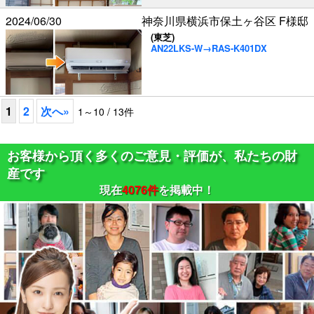
2024/06/30
神奈川県横浜市保土ヶ谷区 F様邸
(東芝)
AN22LKS-W→RAS-K401DX
1
2
次へ
»
1～10 / 13件
お客様から頂く多くのご意見・評価が、私たちの財
産です
現在
4076件
を掲載中！