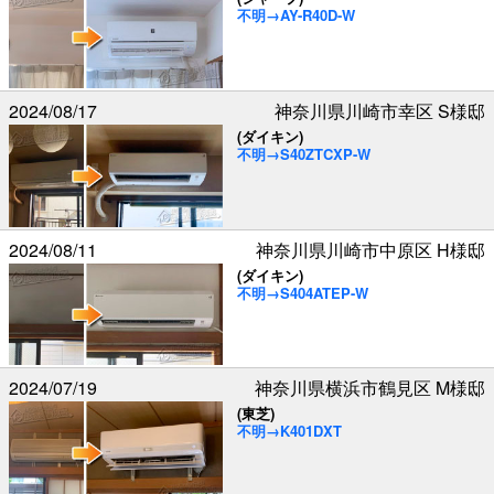
不明→AY-R40D-W
2024/08/17
神奈川県川崎市幸区 S様邸
(ダイキン)
不明→S40ZTCXP-W
2024/08/11
神奈川県川崎市中原区 H様邸
(ダイキン)
不明→S404ATEP-W
2024/07/19
神奈川県横浜市鶴見区 M様邸
(東芝)
不明→K401DXT