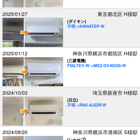
2025/01/27
東京都北区 H様邸
(ダイキン)
不明→S404ATEP-W
2025/01/12
神奈川県横浜市都筑区 H様邸
(三菱電機)
F56LTEV-W→MSZ-GV4024S-W
2024/10/03
埼玉県新座市 H様邸
(日立)
不明→RAS-AJ22R-W
2024/08/20
神奈川県横浜市港南区 S様邸
(シャープ)